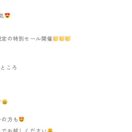
気
❣
限定の特別セール開催
のところ
す
ーの方も
までお越しください