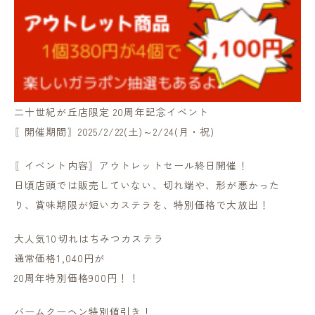
二十世紀が丘店限定 20周年記念イベント
〖開催期間〗2025/2/22(土)～2/24(月・祝)
〖イベント内容〗アウトレットセール終日開催！
日頃店頭では販売していない、切れ端や、形が悪かった
り、賞味期限が短いカステラを、特別価格で大放出！
大人気10切れはちみつカステラ
通常価格1,040円が
20周年特別価格900円！！
バームクーヘン特別値引き！